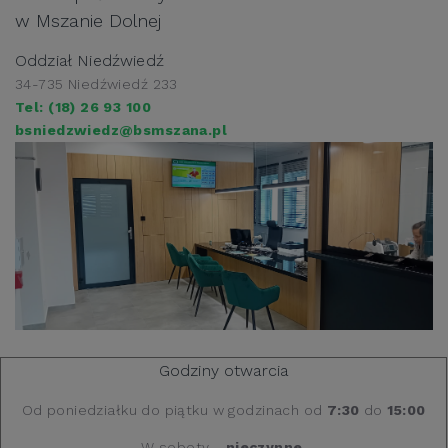
w Mszanie Dolnej
Oddział Niedźwiedź
34-735 Niedźwiedź 233
Tel: (18) 26 93 100
bsniedzwiedz@bsmszana.pl
Godziny otwarcia
Od poniedziałku do piątku w godzinach od
7:30
do
15:00
W soboty -
nieczynne
.