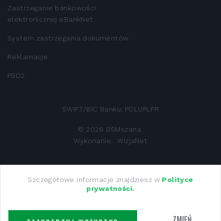
Zastrzeganie bankowości
elektronicznej eBankNet
System zastrzegania dokumentów
Reklamacje
PSD2
SWIFT/BIC Banku: POLUPLPR
©
2026
BSMszana
Wykonanie:
WizjaNet
Bank Spółdzielczy w Mszanie Dolnej z siedzibą 34-730
Szczegółowe informacje znajdziesz w
Polityce
prywatności.
Mszana Dolna, ul M.M. Kolbego 13 zarejestrowany w Sadzie
Rejonowym dla Krakowa - Śródmieścia w Krakowie, XII
Wydział Gospodarczy Krajowego Rejestru Sądowego -
ZMIEŃ