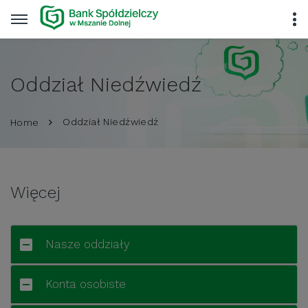
Oddział Niedźwiedź
Oddział Niedźwiedź
Home
Więcej
Nasze oddziały
Konta osobiste