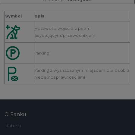
Symbol
Opis
Możliwość wejścia z psem
asystującym/przewodnikiem
Parking
Parking z wyznaczonym miejscem dla osób z
niepełnosprawnościami
O Banku
Historia