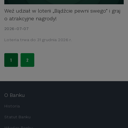
Weź udział w loterii „Bądźcie pewni swego” i graj 
o atrakcyjne nagrody!
2026-07-07
Loteria trwa do 31 grudnia 2026 r.
1
2
O Banku
Historia
Statut Banku
Władze Banku