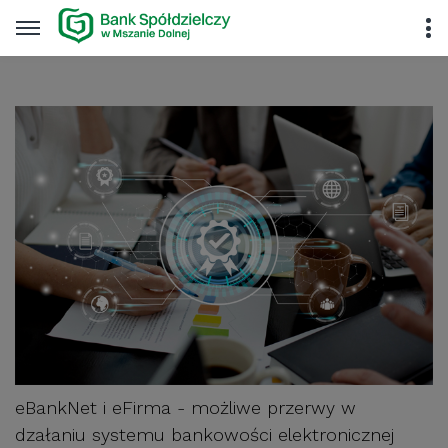
eBankNet i eFirma - możliwe przerwy w 
dzałaniu systemu bankowości elektronicznej