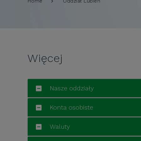
Oddział Lubień
Home
Więcej
Nasze oddziały
Konta osobiste
Waluty