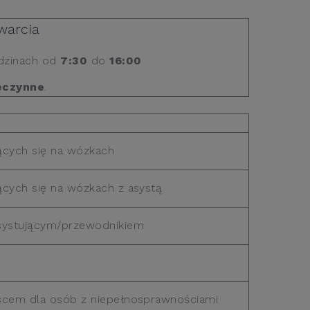
warcia
odzinach od
7:30
do
16:00
eczynne
.
ących się na wózkach
cych się na wózkach z asystą
systującym/przewodnikiem
scem dla osób z niepełnosprawnościami