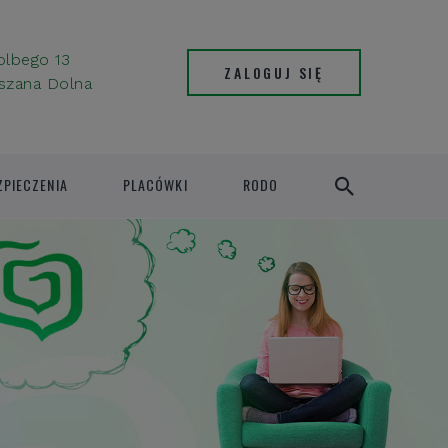
Kolbego 13
ZALOGUJ SIĘ
szana Dolna
ZPIECZENIA
PLACÓWKI
RODO