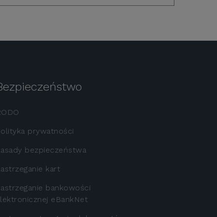
Bezpieczeństwo
RODO
olityka prywatności
asady bezpieczeństwa
astrzeganie kart
astrzeganie bankowości
lektronicznej eBankNet