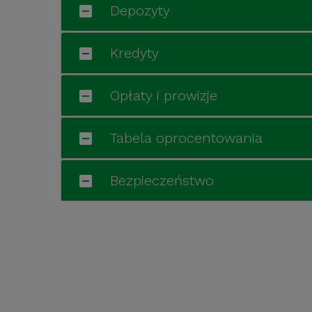
Depozyty
Kredyty
Opłaty i prowizje
Tabela oprocentowania
Bezpieczeństwo