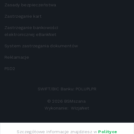
Zasady bezpieczeństwa
Zastrzeganie kart
Zastrzeganie bankowości
elektronicznej eBankNet
System zastrzegania dokumentów
Reklamacje
PSD2
SWIFT/BIC Banku: POLUPLPR
©
2026
BSMszana
Wykonanie:
WizjaNet
Bank Spółdzielczy w Mszanie Dolnej z siedzibą 34-730
Szczegółowe informacje znajdziesz w
Polityce