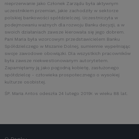
nieprzerwanie jako Członek Zarządu była aktywnym
uczestnikiem przemian, jakie zachodziły w sektorze
polskiej bankowości spółdzielczej. Uczestniczyła w
podejmowaniu ważnych dla rozwoju Banku decyzji, a w
swoich działaniach zawsze kierowała się jego dobrem.
Pani Maria była wzorcowym przedstawicielem Banku
Spółdzielczego w Mszanie Dolnej, sumiennie wypełniając
swoje zawodowe obowiązki. Dla wszystkich pracowników
była zawsze niekwestionowanym autorytetem.
Zapamiętamy ją jako pogodną kobietę, zasłużonego
spółdzielcę - człowieka prospołecznego o wysokiej
kulturze osobistej.
ŚP. Maria Antos odeszła 24 lutego 2019r. w wieku 88 lat.