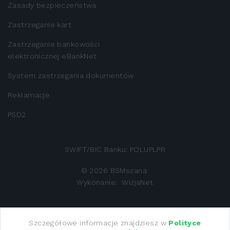
Zasady bezpieczeństwa
Zastrzeganie kart
Zastrzeganie bankowości
elektronicznej eBankNet
System zastrzegania dokumentów
Reklamacje
PSD2
SWIFT/BIC Banku: POLUPLPR
©
2026
BSMszana
Wykonanie:
WizjaNet
Bank Spółdzielczy w Mszanie Dolnej z siedzibą 34-730
Szczegółowe informacje znajdziesz w
Polityce