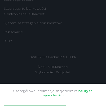
Zastrzeganie bankowości
elektronicznej eBankNet
System zastrzegania dokumentów
Reklamacje
PSD2
SWIFT/BIC Banku: POLUPLPR
©
2026
BSMszana
Wykonanie:
WizjaNet
Bank Spółdzielczy w Mszanie Dolnej z siedzibą 34-730
Szczegółowe informacje znajdziesz w
Polityce
prywatności.
Mszana Dolna, ul M.M. Kolbego 13 zarejestrowany w Sadzie
Rejonowym dla Krakowa - Śródmieścia w Krakowie, XII