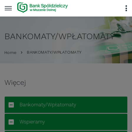
BANKOMATY/WPŁATOMATY
BANKOMATY/WPŁATOMATY
Home
Więcej
Bankomaty/Wpłatomaty
Wspieramy