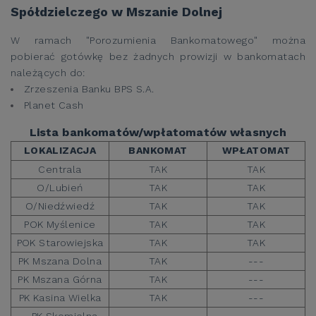
Spółdzielczego w Mszanie Dolnej
W ramach "Porozumienia Bankomatowego" można
pobierać gotówkę bez żadnych prowizji w bankomatach
należących do:
Zrzeszenia Banku BPS S.A.
Planet Cash
Lista bankomatów/wpłatomatów własnych
LOKALIZACJA
BANKOMAT
WPŁATOMAT
Centrala
TAK
TAK
O/Lubień
TAK
TAK
O/Niedźwiedź
TAK
TAK
POK Myślenice
TAK
TAK
POK Starowiejska
TAK
TAK
PK Mszana Dolna
TAK
---
PK Mszana Górna
TAK
---
PK Kasina Wielka
TAK
---
PK Skomielna