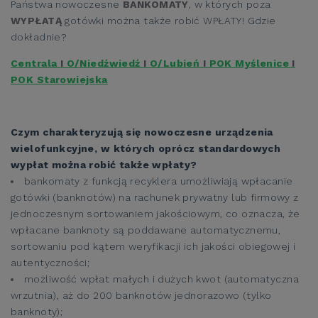
Państwa nowoczesne
BANKOMATY
, w których poza
WYPŁATĄ
gotówki można także robić WPŁATY! Gdzie
dokładnie?
Centrala
I
O/Niedźwiedź
I
O/Lubień
I
POK Myślenice
I
POK Starowiejska
Czym charakteryzują się nowoczesne urządzenia
wielofunkcyjne, w których oprócz standardowych
wypłat można robić także wpłaty?
bankomaty z funkcją recyklera umożliwiają wpłacanie
gotówki (banknotów) na rachunek prywatny lub firmowy z
jednoczesnym sortowaniem jakościowym, co oznacza, że
wpłacane banknoty są poddawane automatycznemu,
sortowaniu pod kątem weryfikacji ich jakości obiegowej i
autentyczności;
możliwość wpłat małych i dużych kwot (automatyczna
wrzutnia), aż do 200 banknotów jednorazowo (tylko
banknoty);