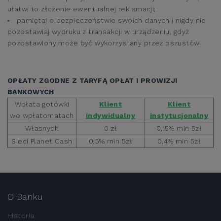
ułatwi to złożenie ewentualnej reklamacji;
pamiętaj o bezpieczeństwie swoich danych i nigdy nie
pozostawiaj wydruku z transakcji w urządzeniu, gdyż
pozostawiony może być wykorzystany przez oszustów.
OPŁATY ZGODNE Z TARYFĄ OPŁAT I PROWIZJI
BANKOWYCH
Wpłata gotówki
Klient
Klient
we wpłatomatach
indywidualny
instytucjonalny
Własnych
0 zł
0,15% min 5zł
Sieci Planet Cash
0,5% min 5zł
0,4% min 5zł
O Banku
Historia