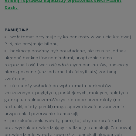
Kliknij i sprawdź najbliższy wpłatomat sieci Planet
Cash.
PAMIĘTAJ!
wpłatomat przyjmuje tylko banknoty w walucie krajowej
PLN, nie przyjmuje bilonu;
banknoty powinny być poukładane, nie musisz jednak
układać banknotów nominałami, urządzenie samo
rozpozna ilość i wartość włożonych banknotów, banknoty
nierozpoznane (uszkodzone lub falsyfikaty) zostaną
zwrócone;
nie należy wkładać do wpłatomatu banknotów
zniszczonych, pogiętych, posklejanych, mokrych, spiętych
gumką lub spinaczem.Wszystkie obce przedmioty (np.
rachunki, bilety, gumki) mogą spowodować uszkodzenie
urządzenia i przerwanie transakcji;
po zakończeniu wpłaty, pamiętaj, aby odebrać kartę
oraz wydruk potwierdzający realizację transakcji. Zachowaj
potwierdzenie wpłaty, również z transakcji nieudanych,