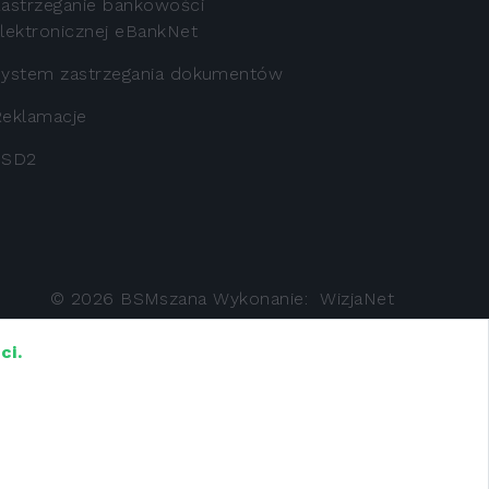
astrzeganie bankowości
lektronicznej eBankNet
ystem zastrzegania dokumentów
eklamacje
PSD2
©
2026
BSMszana
Wykonanie:
WizjaNet
ci.
trowany w Sadzie Rejonowym dla Krakowa -
ębiorców pod numerem KRS: 0000125726, NIP: