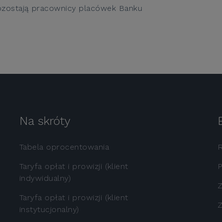
ozostają pracownicy placówek Banku
Na skróty
Tabela oprocentowania
Taryfa opłat i prowizji (klient
P
indywidualny)
Z
Taryfa opłat i prowizji (klient
Z
instytucjonalny)