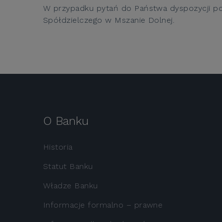
W przypadku pytań do Państwa dyspozycji p
Spółdzielczego w Mszanie Dolnej.
O Banku
Historia
Statut Banku
Władze Banku
Informacje formalno – prawne