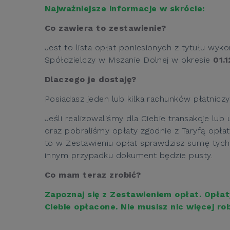
Najważniejsze informacje w skrócie:
Co zawiera to zestawienie?
Jest to lista
opłat
poniesionych z tytułu wyko
Spółdzielczy w Mszanie Dolnej w okresie
01.
Dlaczego je dostaję?
Posiadasz jeden lub kilka rachunków płatnic
Jeśli realizowaliśmy dla Ciebie transakcje lu
oraz pobraliśmy opłaty zgodnie z Taryfą opłat
to w Zestawieniu
opłat
sprawdzisz sumę tych 
innym przypadku
dokument
będzie pusty.
Co mam teraz zrobić?
Zapoznaj się z Zestawieniem
opłat
. Opła
Ciebie opłacone. Nie musisz nic więcej rob