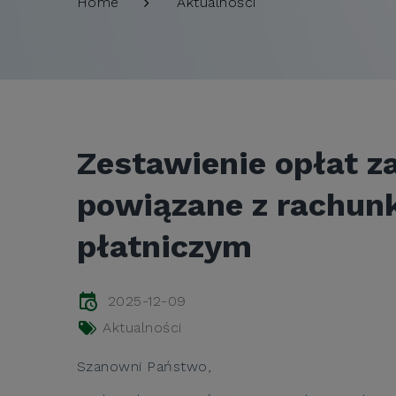
Aktualności
Home
Zestawienie opłat z
powiązane z rachun
płatniczym
2025-12-09
Aktualności
Szanowni Państwo,