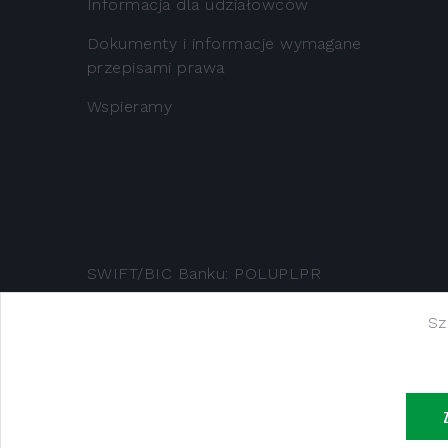
Informacja dla udziałowców
Dokumenty i informacje wymagane
przepisami prawa
Wspieramy
SWIFT/BIC Banku: POLUPLPR
Sz
Bank Spółdzielczy w Mszanie Dolnej z si
Śródmieścia w Krakowie, XII Wydział Gospo