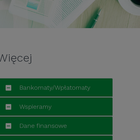
Więcej
Bankomaty/Wpłatomaty
Wspieramy
Dane finansowe