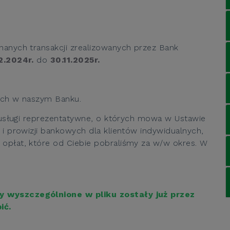
nanych transakcji zrealizowanych przez Bank
12.2024r.
do
30.11.2025r.
zych w naszym Banku.
b usługi reprezentatywne, o których mowa w Ustawie
 i prowizji bankowych dla klientów indywidualnych,
opłat, które od Ciebie pobraliśmy za w/w okres. W
ty wyszczególnione w pliku zostały już przez
ić.