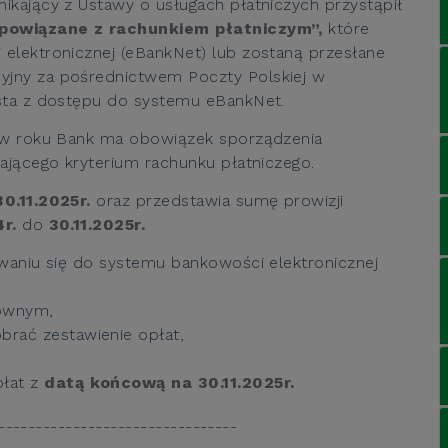
ikający z Ustawy o usługach płatniczych przystąpił
 powiązane z rachunkiem płatniczym”,
które
elektronicznej (eBankNet) lub zostaną przesłane
jny za pośrednictwem Poczty Polskiej w
sta z dostępu do systemu eBankNet.
z w roku Bank ma obowiązek sporządzenia
ającego kryterium rachunku płatniczego.
30.11.2025r.
oraz przedstawia sumę prowizji
4r.
do
30.11.2025r.
owaniu się do systemu bankowości elektronicznej
ównym,
brać zestawienie opłat,
płat z
datą końcową na 30.11.2025r.
--------------------------------