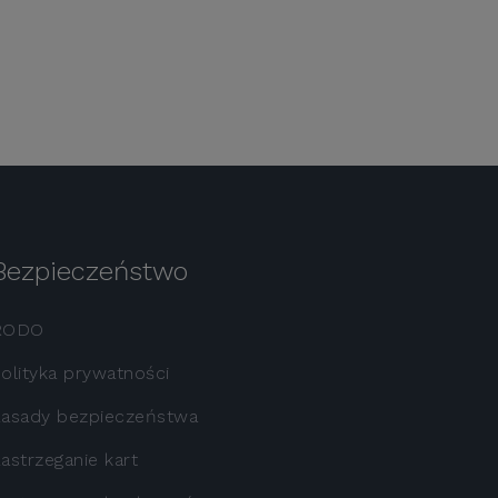
Bezpieczeństwo
RODO
olityka prywatności
asady bezpieczeństwa
astrzeganie kart