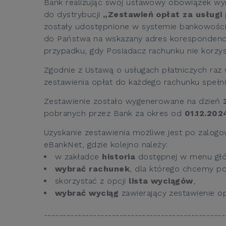
Bank realizując swój ustawowy obowiązek wyn
do dystrybucji
„Zestawień opłat za usługi
zostały udostępnione w systemie bankowości 
do Państwa na wskazany adres korespondency
przypadku, gdy Posiadacz rachunku nie korzy
Zgodnie z Ustawą o usługach płatniczych ra
zestawienia opłat do każdego rachunku spełni
Zestawienie zostało wygenerowane na dzień
pobranych przez Bank za okres od
01.12.202
Uzyskanie zestawienia możliwe jest po zalog
eBankNet, gdzie kolejno należy:
w zakładce
historia
dostępnej w menu gł
wybrać rachunek
, dla którego chcemy po
skorzystać z opcji
lista wyciągów
,
wybrać wyciąg
zawierający zestawienie o
------------------------------------------------