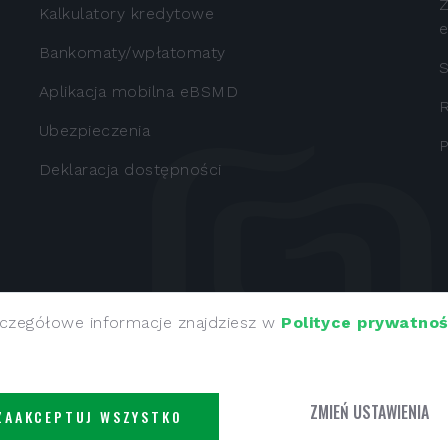
Z
Kalkulatory kredytowe
e
Bankomaty/wpłatomaty
S
Aplikacja mobilna eBSMD
R
Ubezpieczenia
Deklaracja dostępności
czegółowe informacje znajdziesz w
Polityce prywatnoś
edzibą 34-730 Mszana Dolna, ul M.M. Kolbego 13 zarejes
darczy Krajowego Rejestru Sądowego - Rejestru Przedsi
7370003997, REGON: 000499353
ZMIEŃ USTAWIENIA
ZAAKCEPTUJ WSZYSTKO